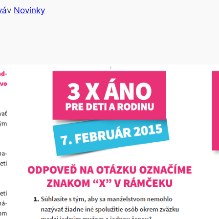
vá
v
Novinky