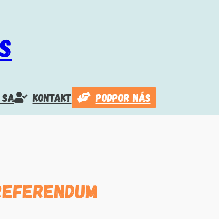
S
 SA
Kontakt
PODPOR NÁS
referendum