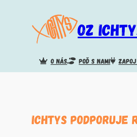
Prejsť
na
obsah
OZ ICHTY
O NÁS
POĎ S NAMI
ZAPOJ
Ichtys podporuje 