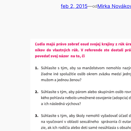
feb 2, 2015
—
Mirka Nováko
od