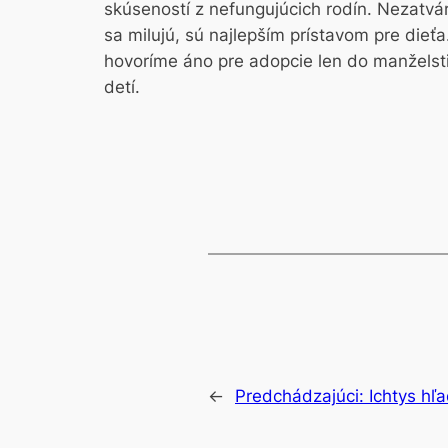
skúseností z nefungujúcich rodín. Nezatvár
sa milujú, sú najlepším prístavom pre dieťa
hovoríme áno pre adopcie len do manželst
detí.
←
Predchádzajúci:
Ichtys hľ