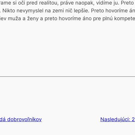
ame si oči pred realitou, práve naopak, vidíme ju. Preto
. Nikto nevymyslel na zemi nič lepšie. Preto hovoríme án
iev muža a ženy a preto hovoríme áno pre plnú kompete
adá dobrovoľníkov
Nasledujúci:
2